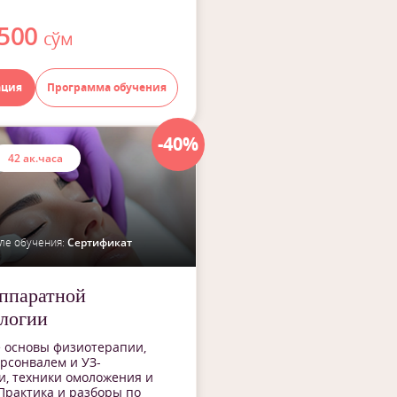
 500
сўм
ация
Программа обучения
-40%
42 ак.часа
ле обучения:
Сертификат
ппаратной
логии
 основы физиотерапии,
арсонвалем и УЗ-
, техники омоложения и
Практика и разборы по