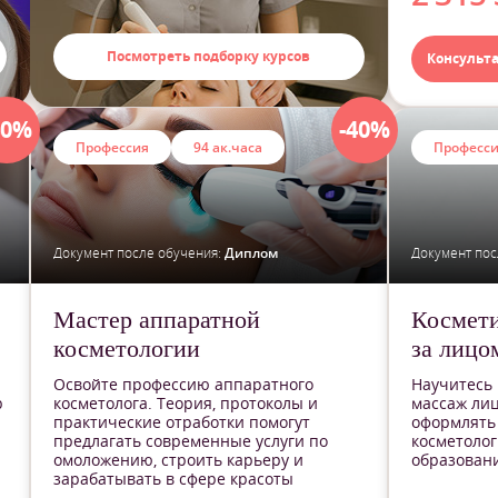
Посмотреть подборку курсов
Консульт
40%
-40%
Профессия
94 ак.часа
Професс
Документ после обучения:
Диплом
Документ пос
Мастер аппаратной
Космети
косметологии
за лицо
Освойте профессию аппаратного
Научитесь
р
косметолога. Теория, протоколы и
массаж лиц
практические отработки помогут
оформлять 
предлагать современные услуги по
косметолог
омоложению, строить карьеру и
образовани
зарабатывать в сфере красоты