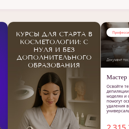
Для работы
Ди
Для себя
Сер
Для начинающих
Професс
КУРСЫ ДЛЯ СТАРТА В
Повышение квалификации
КОСМЕТОЛОГИИ: С
НУЛЯ И БЕЗ
ДОПОЛНИТЕЛЬНОГО
Документ пос
ОБРАЗОВАНИЯ
Мастер 
Освойте те
депиляции.
моделях и 
помогут ос
удаления в
универсал
2 315