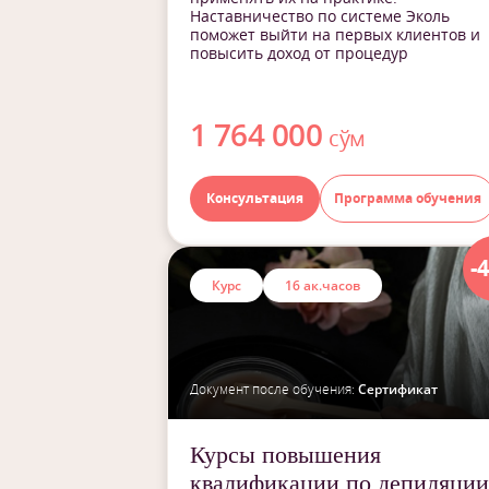
Наставничество по системе Эколь
поможет выйти на первых клиентов и
повысить доход от процедур
1 764 000
сўм
Консультация
Программа обучения
-
Курс
16 ак.часов
Документ после обучения:
Сертификат
Курсы повышения
квалификации по депиляции