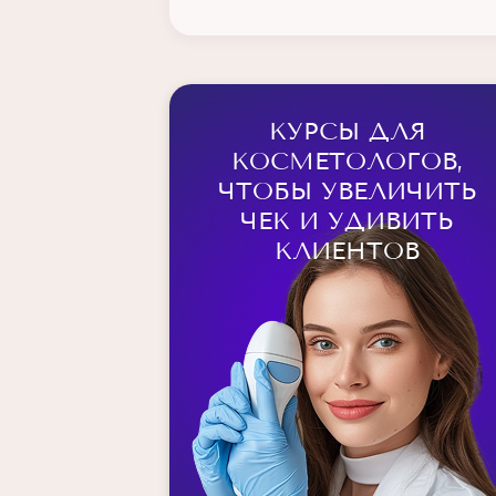
Косметология SPA
Косметология
Аппаратная косметология
КУРСЫ ДЛЯ
Эстетическая косметология
КОСМЕТОЛОГОВ,
Депиляция
ЧТОБЫ УВЕЛИЧИТЬ
ЧЕК И УДИВИТЬ
массажист
КЛИЕНТОВ
Шугаринг
Повышение квалификации по
депиляции
Диетология
Нутрициология