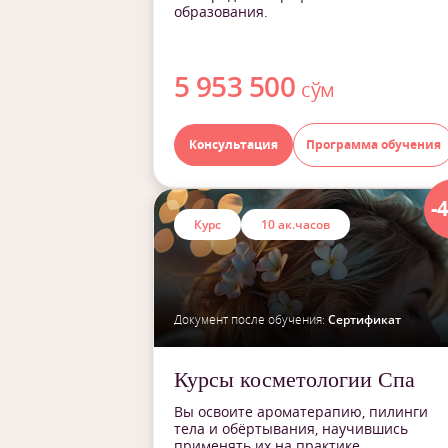
образования.
5 953 500
сўм
Консультация
Программа обучения
-
Курс
10 ак.часов
Документ после обучения:
Сертификат
Курсы косметологии Спа
Вы освоите ароматерапию, пилинги
тела и обёртывания, научившись
применять их на практике.