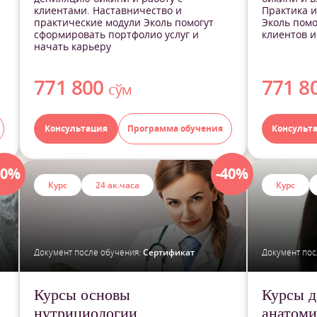
клиентами. Наставничество и
Практика и
практические модули Эколь помогут
Эколь помо
сформировать портфолио услуг и
клиентов и
начать карьеру
771 800
771 8
сўм
Консультация
Программа обучения
Консульт
40%
-40%
Курс
24 ак.часа
Курс
Документ после обучения:
Сертификат
Документ пос
Курсы основы
Курсы д
нутрициологии
анатоми