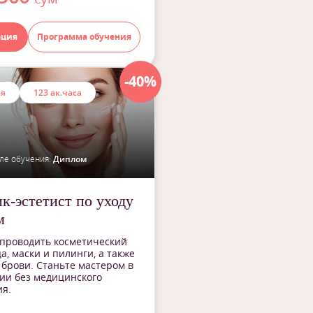
ация
Программа обучения
-40%
ия
123 ак.часа
ле обучения:
Диплом
к-эстетист по уходу
м
 проводить косметический
а, маски и пилинги, а также
брови. Станьте мастером в
ии без медицинского
я.