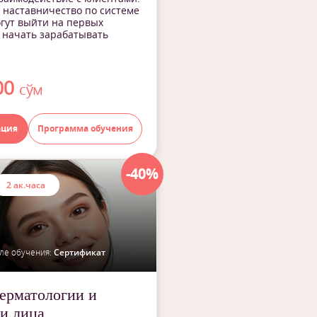
 наставничество по системе
гут выйти на первых
 начать зарабатывать
00
сўм
ация
Программа обучения
-40%
2 ак.часа
ле обучения:
Сертификат
ерматологии и
и лица