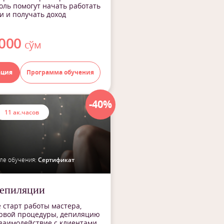
оль помогут начать работать
и и получать доход
 000
сўм
ация
Программа обучения
-40%
11 ак.часов
ле обучения:
Сертификат
епиляции
 старт работы мастера,
ервой процедуры, депиляцию
заимодействие с клиентами.