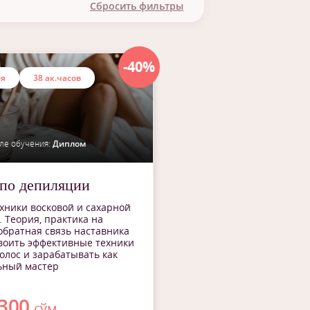
Сбросить фильтры
плом
тификат
-40%
ия
38 ак.часов
ле обучения:
Диплом
по депиляции
хники восковой и сахарной
 Теория, практика на
обратная связь наставника
воить эффективные техники
олос и зарабатывать как
ьный мастер
 300
сўм