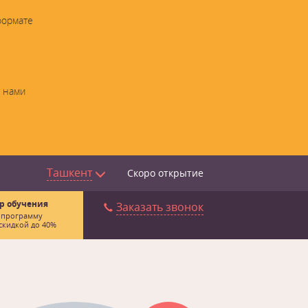
формате
с нами
Ташкент
Скоро открытие
р обучения
Заказать звонок
 программу
скидкой до 40%