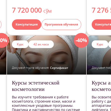
7 720 000
7 276
сўм
Консультация
Программа обучения
Консульт
40%
-40%
Курс
42 ак.часа
Курс
Документ после обучения:
Сертификат
Документ пос
Курсы эстетической
Курсы а
косметологии
космето
Вы изучите требования к работе
Вы освоите
косметолога, строение кожи, маски и
работу с д
комплексные уходовые программы.
аппаратами
Практика и наставничество по системе
лифтинга. 