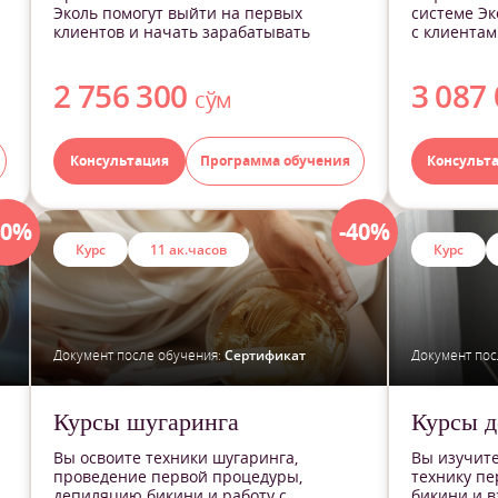
Эколь помогут выйти на первых
системе Эк
клиентов и начать зарабатывать
с клиентам
2 756 300
3 087
сўм
Консультация
Программа обучения
Консульт
40%
-40%
Курс
11 ак.часов
Курс
Документ после обучения:
Сертификат
Документ пос
Курсы шугаринга
Курсы д
Вы освоите техники шугаринга,
Вы изучите
проведение первой процедуры,
технику п
депиляцию бикини и работу с
бикини и в