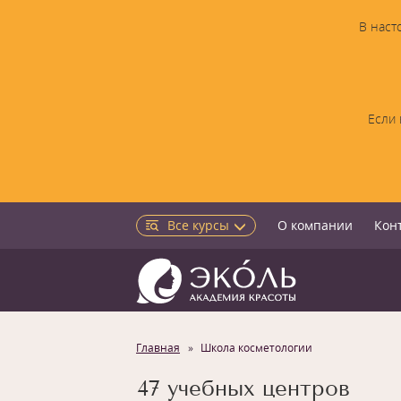
В наст
Если 
Все курсы
О компании
Кон
Главная
Школа косметологии
47 учебных центров