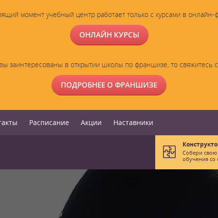
оящий момент учебный центр работает только с курсами в онлайн-
ОНЛАЙН КУРСЫ
вы заинтересованы в открытии школы по франшизе, то свяжитесь 
ПОДРОБНЕЕ О ФРАНШИЗЕ
такты
Расписание
Акции
Наставники
Конструкто
Собери свою
обучения со 