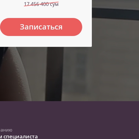
17 456 400 сўм
Записаться
чанию
м специалиста