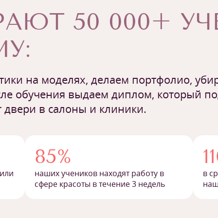
АЮТ 50 000+ У
У:
ики на моделях, делаем портфолио, убир
ле обучения выдаем диплом, который п
 двери в салоны и клиники.
85%
1
 или
наших учеников находят работу в
в с
сфере красоты в течение 3 недель
наш