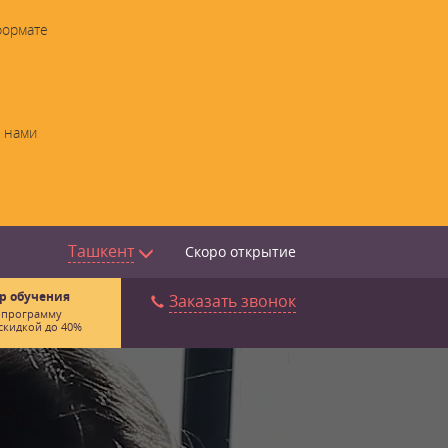
формате
с нами
Ташкент
Скоро открытие
р обучения
Заказать звонок
 программу
скидкой до 40%