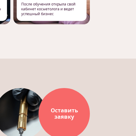
После обучения открыла свой
Сменил работу на 
а
кабинет косметолога и ведет
профессию массаж
успешный бизнес
свое призвание
Оставить
заявку