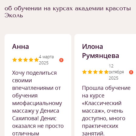
об обучении на курсах академии красоты
Эколь
Анна
Илона
Румянцева
4 марта
2025
12
Хочу поделиться
октября
2025
своими
впечатлениями от
Прошла обучение
обучения
на курсе
миофасциальному
«Классический
массажу у Дениса
массаж», очень
Сахипова! Денис
доступно, много
оказался не просто
практических
отличным
занятий.