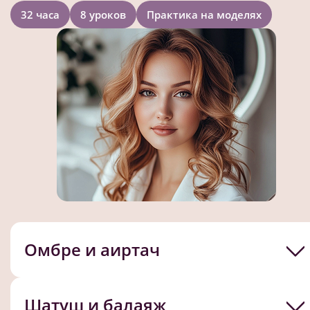
32 часа
8 уроков
Практика на моделях
Омбре и аиртач
Шатуш и балаяж