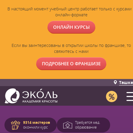
В настоящий момент учебный центр работает только с курсами 
онлайн-формате
ОНЛАЙН КУРСЫ
Если вы заинтересованы в открытии школы по франшизе, то
свяжитесь с нами
ПОДРОБНЕЕ О ФРАНШИЗЕ
Ташке
9314 мастеров
Требуется мед.
окончили курс
образование