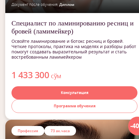
Документ после обучения:
Диплом
Специалист по ламинированию ресниц и
бровей (ламимейкер)
Освойте ламинирование и ботокс ресниц и бровей.
Четкие протоколы, практика на моделях и разборы работ
помогут создавать выразительный результат и стать
востребованным ламимейкером
1 433 300
сўм
Консультация
Программа обучения
-4
Профессия
73 ак.часа