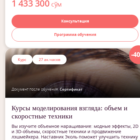
1 433 300
сўм
Консультация
Программа обучения
-4
Курс
27 ак.часов
Документ после обучения:
Сертификат
Курсы моделирования взгляда: объем и
скоростные техники
Вы изучите объемное наращивание: модные эффекты, 2D
и 3D-объемы, скоростные техники и продвижение
лэшмейкера. Наставник Эколь поможет улучшить технику