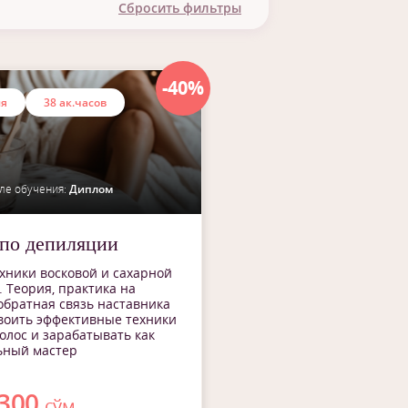
Сбросить фильтры
плом
тификат
-40%
ия
38 ак.часов
ле обучения:
Диплом
по депиляции
хники восковой и сахарной
 Теория, практика на
обратная связь наставника
воить эффективные техники
олос и зарабатывать как
ьный мастер
 300
сўм