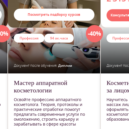
Посмотреть подборку курсов
Консульт
40%
-40%
Профессия
94 ак.часа
Професс
Документ после обучения:
Диплом
Документ пос
Мастер аппаратной
Космети
косметологии
за лицо
Освойте профессию аппаратного
Научитесь
р
косметолога. Теория, протоколы и
массаж лиц
практические отработки помогут
оформлять 
предлагать современные услуги по
косметолог
омоложению, строить карьеру и
образовани
зарабатывать в сфере красоты