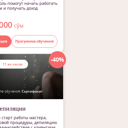
оль помогут начать работать
и и получать доход
 000
сўм
ация
Программа обучения
-40%
11 ак.часов
ле обучения:
Сертификат
епиляции
 старт работы мастера,
ервой процедуры, депиляцию
заимодействие с клиентами.