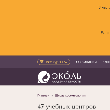
В наст
Если 
Все курсы
О компании
Кон
Главная
Школа косметологии
47 учебных центров