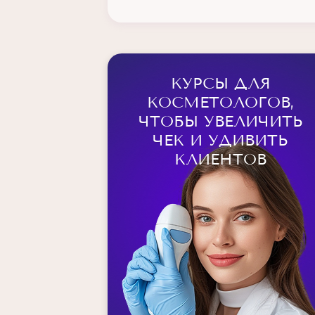
Косметология SPA
Косметология
Аппаратная косметология
КУРСЫ ДЛЯ
Эстетическая косметология
КОСМЕТОЛОГОВ,
Депиляция
ЧТОБЫ УВЕЛИЧИТЬ
ЧЕК И УДИВИТЬ
массажист
КЛИЕНТОВ
Шугаринг
Повышение квалификации по
депиляции
Диетология
Нутрициология