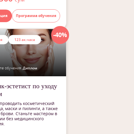
ация
Программа обучения
-40%
ия
123 ак.часа
ле обучения:
Диплом
к-эстетист по уходу
м
 проводить косметический
а, маски и пилинги, а также
брови. Станьте мастером в
ии без медицинского
я.