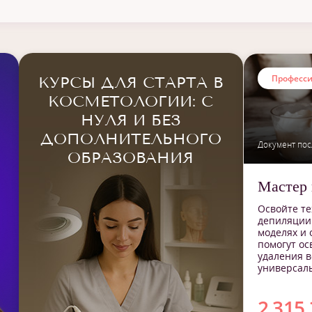
Для работы
Ди
Для себя
Сер
Для начинающих
Професс
КУРСЫ ДЛЯ СТАРТА В
Повышение квалификации
КОСМЕТОЛОГИИ: С
НУЛЯ И БЕЗ
ДОПОЛНИТЕЛЬНОГО
Документ пос
ОБРАЗОВАНИЯ
Мастер 
Освойте те
депиляции.
моделях и 
помогут ос
удаления в
универсал
2 315