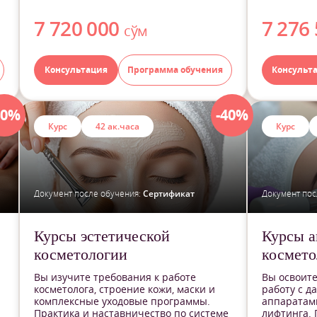
7 720 000
7 276
сўм
Консультация
Программа обучения
Консульт
40%
-40%
Курс
42 ак.часа
Курс
Документ после обучения:
Сертификат
Документ пос
Курсы эстетической
Курсы а
косметологии
космето
Вы изучите требования к работе
Вы освоите
косметолога, строение кожи, маски и
работу с д
комплексные уходовые программы.
аппаратами
Практика и наставничество по системе
лифтинга. 