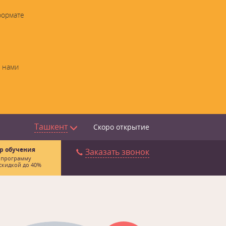
формате
с нами
Ташкент
Скоро открытие
р обучения
Заказать звонок
 программу
скидкой до 40%