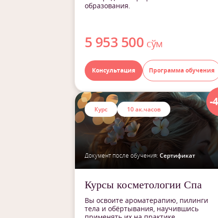
образования.
5 953 500
сўм
Консультация
Программа обучения
-
Курс
10 ак.часов
Документ после обучения:
Сертификат
Курсы косметологии Спа
Вы освоите ароматерапию, пилинги
тела и обёртывания, научившись
применять их на практике.