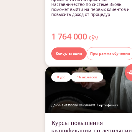
Наставничество по системе Эколь
поможет выйти на первых клиентов и
повысить доход от процедур
1 764 000
сўм
Консультация
Программа обучения
-
Курс
16 ак.часов
Документ после обучения:
Сертификат
Курсы повышения
квалификации по депиляции