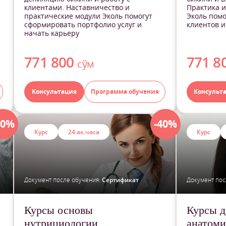
клиентами. Наставничество и
Практика и
практические модули Эколь помогут
Эколь помо
сформировать портфолио услуг и
клиентов и
начать карьеру
771 800
771 8
сўм
Консультация
Программа обучения
Консульт
40%
-40%
Курс
24 ак.часа
Курс
Документ после обучения:
Сертификат
Документ пос
Курсы основы
Курсы д
нутрициологии
анатоми