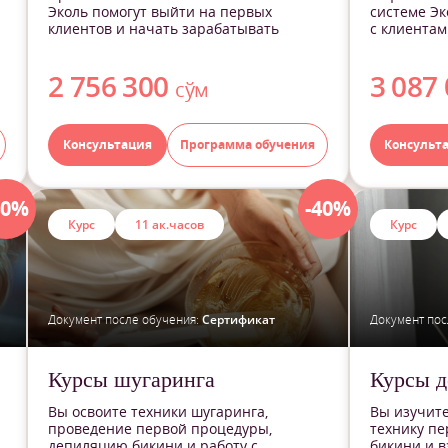
Эколь помогут выйти на первых
системе Эк
клиентов и начать зарабатывать
с клиентам
2 756 300
3 087
сўм
Консультация
Программа обучения
Консульт
40%
-40%
Курс
11 ак.часов
Курс
Документ после обучения:
Сертификат
Документ пос
Курсы шугаринга
Курсы д
Вы освоите техники шугаринга,
Вы изучите
проведение первой процедуры,
технику п
депиляцию бикини и работу с
бикини и в