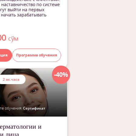
 наставничество по системе
гут выйти на первых
 начать зарабатывать
00
сўм
ация
Программа обучения
-40%
2 ак.часа
ле обучения:
Сертификат
ерматологии и
и лица