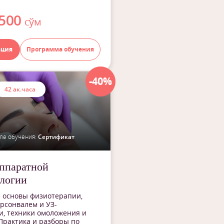
 500
сўм
ация
Программа обучения
-40%
42 ак.часа
ле обучения:
Сертификат
ппаратной
логии
 основы физиотерапии,
арсонвалем и УЗ-
, техники омоложения и
Практика и разборы по