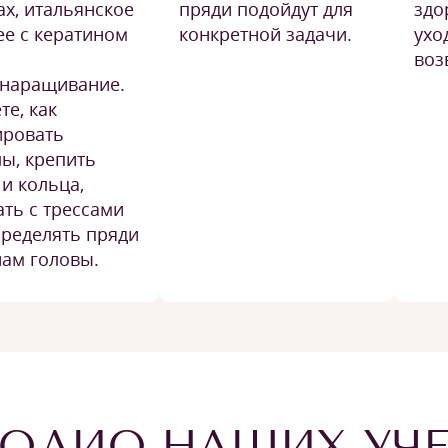
ах, итальянское
пряди подойдут для
здо
ее с кератином
конкретной задачи.
ухо
воз
наращивание.
те, как
ровать
лы, крепить
и кольца,
ать с трессами
пределять пряди
нам головы.
ОЛИО НАШИХ УЧ