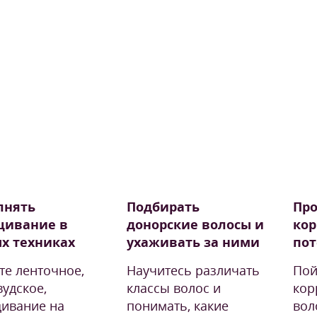
лнять
Подбирать
Про
щивание в
донорские волосы и
кор
х техниках
ухаживать за ними
пот
те ленточное,
Научитесь различать
Пой
вудское,
классы волос и
кор
ивание на
понимать, какие
вол