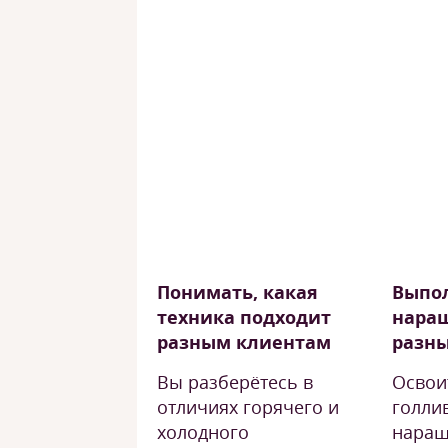
Понимать, какая
Выпо
техника подходит
нара
разным клиентам
разны
Вы разберётесь в
Освои
отличиях горячего и
голли
холодного
наращ