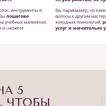
олос, инструменты и
Вы парикмахер, но кли
 Вы
пошагово
волосы к другим мастер
на учебных манекенах
холодных технологий,
р
я и сможете
услуг и значительно 
НА 5
, ЧТОБЫ