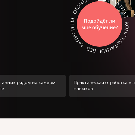
Подойдёт ли
мне обучение?
тавник рядом на каждом
Практическая отработка вс
пе
навыков