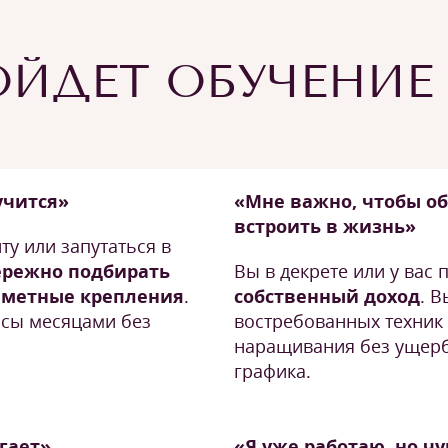
ЙДЕТ ОБУЧЕНИЕ
учится»
«Мне важно, чтобы о
встроить в жизнь»
ту или запутаться в
ережно подбирать
Вы в декрете или у вас
заметные крепления
.
собственный доход
. В
осы месяцами без
востребованных техник 
наращивания без ущерб
графика.
угает»
«Я уже работаю, но ч