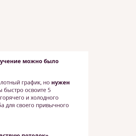
бучение можно было
 плотный график, но
нужен
ы быстро освоите 5
горячего и холодного
а для своего привычного
увствую потолок»