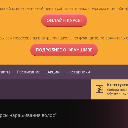
оящий момент учебный центр работает только с курсами в онлайн-
ОНЛАЙН КУРСЫ
вы заинтересованы в открытии школы по франшизе, то свяжитесь 
ПОДРОБНЕЕ О ФРАНШИЗЕ
такты
Расписание
Акции
Наставники
Конструкто
Собери свою
обучения со 
урсы наращивания волос"