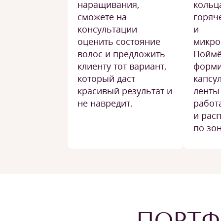
наращивания,
кольц
сможете на
горяч
консультации
и
оценить состояние
микро
волос и предложить
Поймё
клиенту тот вариант,
форми
который даст
капсу
красивый результат и
ленты 
не навредит.
работ
и рас
по зо
ПОРТФ