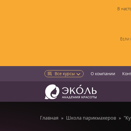
В наст
Если 
Все курсы
О компании
Кон
Главная
Школа парикмахеров
"К