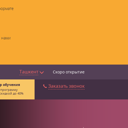
формате
с нами
Ташкент
Скоро открытие
р обучения
Заказать звонок
 программу
скидкой до 40%