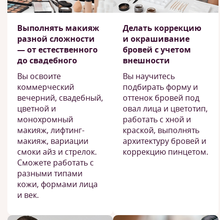
Выполнять макияж
Делать коррекцию
разной сложности
и окрашивание
— от естественного
бровей с учетом
до свадебного
внешности
Вы освоите
Вы научитесь
коммерческий
подбирать форму и
вечерний, свадебный,
оттенок бровей под
цветной и
овал лица и цветотип,
монохромный
работать с хной и
макияж, лифтинг-
краской, выполнять
макияж, вариации
архитектуру бровей и
смоки айз и стрелок.
коррекцию пинцетом.
Сможете работать с
разными типами
кожи, формами лица
и век.