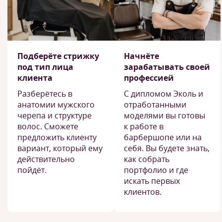
Подберёте стрижку
Начнёте
под тип лица
зарабатывать своей
клиента
профессией
Разберётесь в
С дипломом Эколь и
анатомии мужского
отработанными
черепа и структуре
моделями вы готовы
волос. Сможете
к работе в
предложить клиенту
барбершопе или на
вариант, который ему
себя. Вы будете знать,
действительно
как собрать
пойдёт.
портфолио и где
искать первых
клиентов.