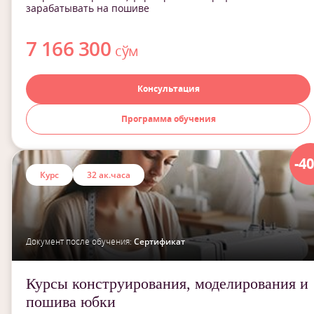
зарабатывать на пошиве
7 166 300
сўм
Консультация
Программа обучения
-4
Курс
32 ак.часа
Документ после обучения:
Сертификат
Курсы конструирования, моделирования и
пошива юбки