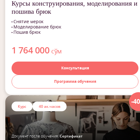
Курсы конструирования, моделирования и
пошива брюк
Снятие мерок
Моделирование брюк
Пошив брюк
1 764 000
сўм
Консультация
Программа обучения
-4
Курс
40 ак.часов
Документ после обучения:
Сертификат