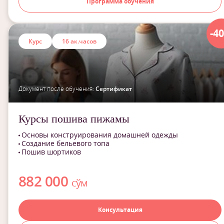
Программа обучения
-4
Курс
16 ак.часов
Документ после обучения:
Сертификат
Курсы пошива пижамы
Основы конструирования домашней одежды
Создание бельевого топа
Пошив шортиков
882 000
сўм
Консультация