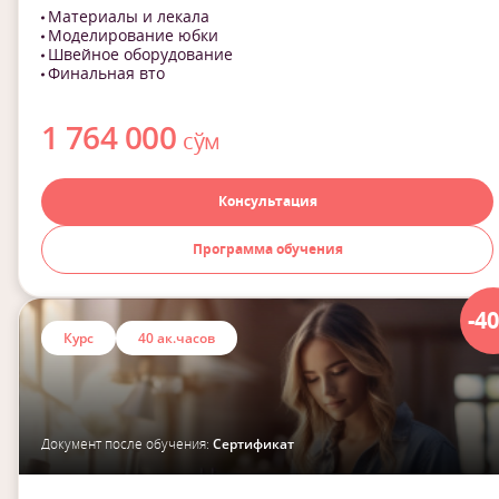
Материалы и лекала
Моделирование юбки
Швейное оборудование
Финальная вто
1 764 000
сўм
Консультация
Программа обучения
-4
Курс
40 ак.часов
Документ после обучения:
Сертификат