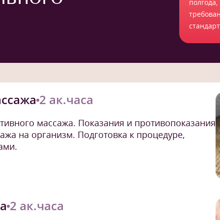
полгода,
требова
стандар
ассажа
2 ак.часа
тивного массажа. Показания и противопоказания
ажа на организм. Подготовка к процедуре,
ами.
жа
2 ак.часа