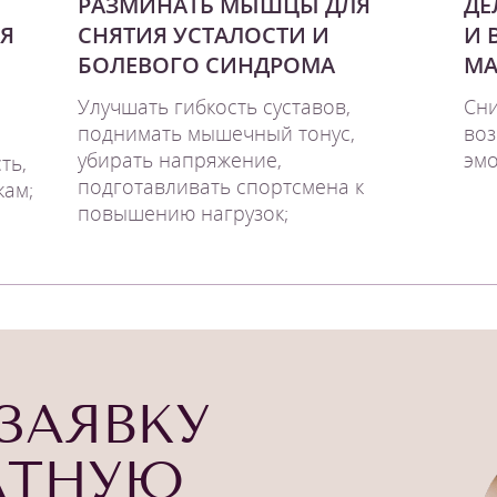
РАЗМИНАТЬ МЫШЦЫ ДЛЯ
ДЕ
Я
СНЯТИЯ УСТАЛОСТИ И
И 
БОЛЕВОГО СИНДРОМА
МА
Улучшать гибкость суставов,
Сни
поднимать мышечный тонус,
воз
убирать напряжение,
эмо
ть,
подготавливать спортсмена к
кам;
повышению нагрузок;
ЗАЯВКУ
АТНУЮ