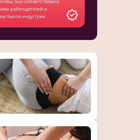
 чтобы она соответствовала
ниям работодателей и
там бьюти-индустрии