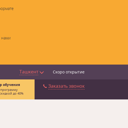
формате
с нами
Ташкент
Скоро открытие
р обучения
Заказать звонок
 программу
скидкой до 40%