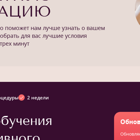
ТАЦИЮ
то поможет нам лучше узнать о вашем
добрать для вас лучшие условия
трех минут
оцедуры
2 недели
бучения
Обнов
ивного
Обновля